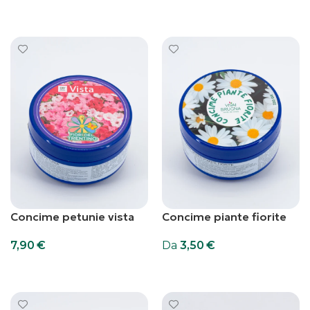
Scegli
Concime petunie vista
Concime piante fiorite
7,90
€
Da
3,50
€
Aggiungi al carrello
Scegli