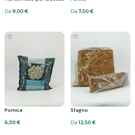
Da
9,00
€
Da
7,00
€
Scegli
Scegli
Pomice
Sfagno
6,00
€
Da
12,50
€
Aggiungi al carrello
Scegli