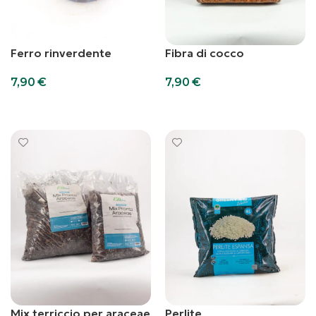
Ferro rinverdente
Fibra di cocco
7,90
€
7,90
€
Aggiungi al carrello
Aggiungi al carrello
Mix terriccio per araceae
Perlite