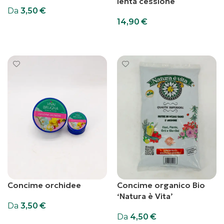
lenta cessione
Da
3,50
€
14,90
€
Scegli
Aggiungi al carrello
Concime orchidee
Concime organico Bio
‘Natura è Vita’
Da
3,50
€
Da
4,50
€
Scegli