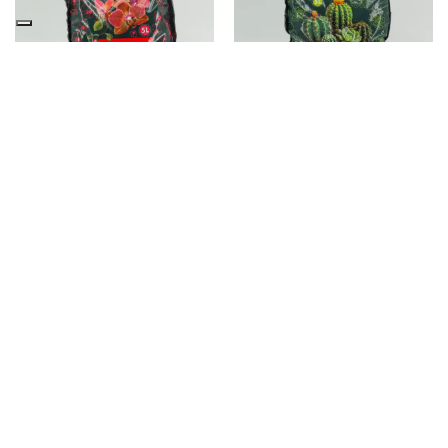
Terriccio per orchidee
Terriccio per piante
grasse carnose e
5,50
€
spinose
Aggiungi al carrello
5,50
€
Aggiungi al carrello