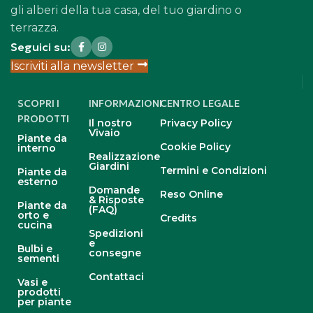
gli alberi della tua casa, del tuo giardino o
terrazza.
Seguici su:
Iscriviti alla newsletter
SCOPRI I
INFORMAZIONI
CENTRO LEGALE
PRODOTTI
Il nostro
Privacy Policy
Vivaio
Piante da
Cookie Policy
interno
Realizzazione
Giardini
Termini e Condizioni
Piante da
esterno
Domande
Reso Online
& Risposte
Piante da
(FAQ)
orto e
Credits
cucina
Spedizioni
e
Bulbi e
consegne
sementi
Contattaci
Vasi e
prodotti
per piante