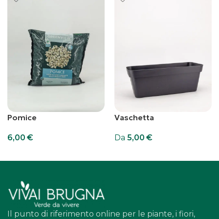
Pomice
Vaschetta
6,00
€
Da
5,00
€
Aggiungi al carrello
Scegli
Il punto di riferimento online per le piante, i fiori,