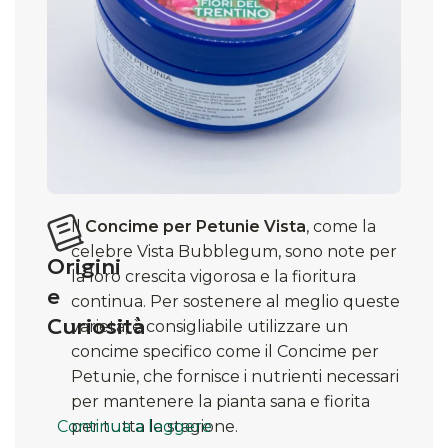
Il
Concime per Petunie Vista
, come la
celebre Vista Bubblegum, sono note per
Origini
la loro crescita vigorosa e la fioritura
e
continua. Per sostenere al meglio queste
Curiosità
varietà, è consigliabile utilizzare un
concime specifico come il Concime per
Petunie, che fornisce i nutrienti necessari
per mantenere la pianta sana e fiorita
Continua a leggere
per tutta la stagione.​