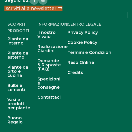
Seguici su:
Iscriviti alla newsletter
SCOPRI I
INFORMAZIONI
CENTRO LEGALE
PRODOTTI
Il nostro
Privacy Policy
Vivaio
Piante da
Cookie Policy
interno
Realizzazione
Giardini
Termini e Condizioni
Piante da
esterno
Domande
Reso Online
& Risposte
Piante da
(FAQ)
orto e
Credits
cucina
Spedizioni
e
Bulbi e
consegne
sementi
Contattaci
Vasi e
prodotti
per piante
Buono
Regalo