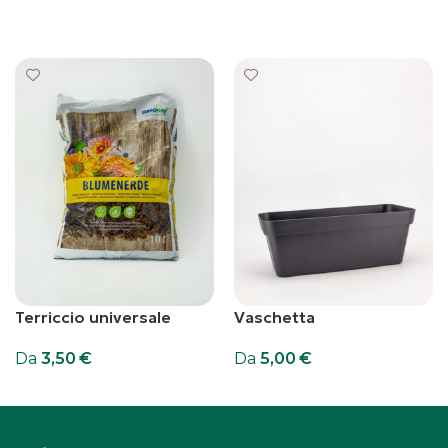
Aggiungi al carrello
Scegli
Terriccio universale
Vaschetta
Da
3,50
€
Da
5,00
€
Scegli
Scegli