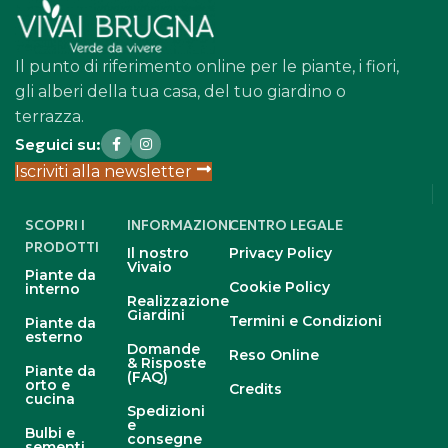
Il punto di riferimento online per le piante, i fiori,
gli alberi della tua casa, del tuo giardino o
terrazza.
Seguici su:
Iscriviti alla newsletter
SCOPRI I
INFORMAZIONI
CENTRO LEGALE
PRODOTTI
Il nostro
Privacy Policy
Vivaio
Piante da
Cookie Policy
interno
Realizzazione
Giardini
Termini e Condizioni
Piante da
esterno
Domande
Reso Online
& Risposte
Piante da
(FAQ)
orto e
Credits
cucina
Spedizioni
e
Bulbi e
consegne
sementi