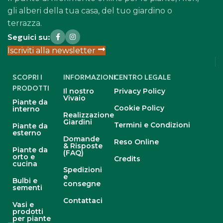
gli alberi della tua casa, del tuo giardino o
terrazza.
Seguici su:
Iscriviti alla newsletter
SCOPRI I
INFORMAZIONI
CENTRO LEGALE
PRODOTTI
Il nostro
Privacy Policy
Vivaio
Piante da
Cookie Policy
interno
Realizzazione
Giardini
Termini e Condizioni
Piante da
esterno
Domande
Reso Online
& Risposte
Piante da
(FAQ)
orto e
Credits
cucina
Spedizioni
e
Bulbi e
consegne
sementi
Contattaci
Vasi e
prodotti
per piante