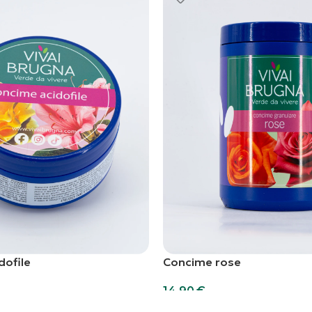
dofile
Concime rose
14,90
€
Scegli