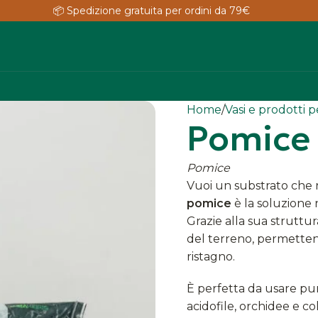
📦 Spedizione gratuita per ordini da 79€
Home
Vasi e prodotti 
Pomice
Pomice
Vuoi un substrato che re
pomice
è la soluzione 
Grazie alla sua struttur
del terreno, permettendo
ristagno.
È perfetta da usare pura
acidofile, orchidee e co