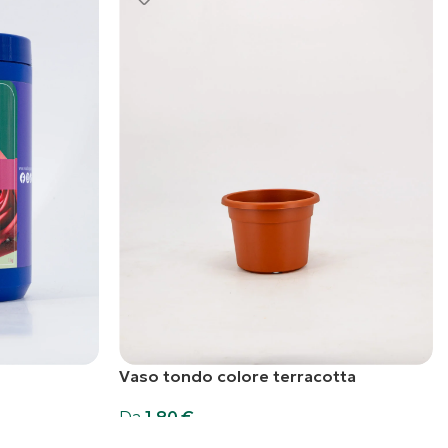
Vaso tondo colore terracotta
Da
1,80
€
Scegli