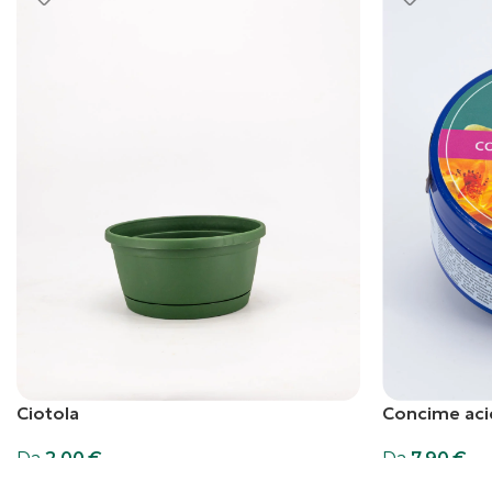
Ciotola
Concime aci
Da
2,00
€
Da
7,90
€
Scegli
Scegli