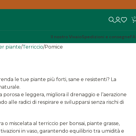
0
Il nostro Vivaio
Spedizioni e consegne
FA
per piante
Terriccio
Pomice
nda le tue piante più forti, sane e resistenti? La
naturale.
a porosa e leggera, migliora il drenaggio e l’aerazione
 alle radici di respirare e svilupparsi senza rischi di
 o miscelata al terriccio per bonsai, piante grasse,
ltivazioni in vaso, garantendo equilibrio tra umidità e