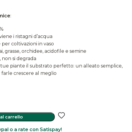
mice
:
0%
iene i ristagni d’acqua
 per coltivazioni in vaso
ai, grasse, orchidee, acidofile e semine
o, non si degrada
 tue piante il substrato perfetto: un alleato semplice,
 farle crescere al meglio
al carrello
pal o a rate con Satispay!