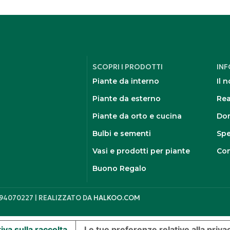
SCOPRI I PRODOTTI
IN
Piante da interno
Il 
Piante da esterno
Rea
Piante da orto e cucina
Dom
Bulbi e sementi
Spe
Vasi e prodotti per piante
Con
Buono Regalo
394070227 | REALIZZATO DA
HALKOO.COM
iva sulla raccolta
Le tue preferenze relative alla priva