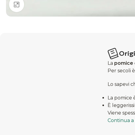
Clicca per ingrandire
Origi
La
pomice
Per secoli è
Lo sapevi c
La pomice è
È leggeriss
Viene spesso
Continua a