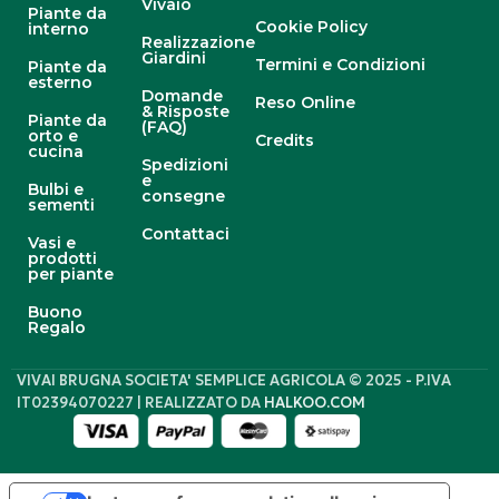
Vivaio
Piante da
Cookie Policy
interno
Realizzazione
Giardini
Termini e Condizioni
Piante da
esterno
Domande
Reso Online
& Risposte
Piante da
(FAQ)
orto e
Credits
cucina
Spedizioni
e
Bulbi e
consegne
sementi
Contattaci
Vasi e
prodotti
per piante
Buono
Regalo
VIVAI BRUGNA SOCIETA' SEMPLICE AGRICOLA © 2025 - P.IVA
IT02394070227 | REALIZZATO DA
HALKOO.COM