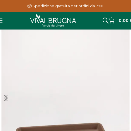
📦 Spedizione gratuita per ordini da 79€
0
0,00