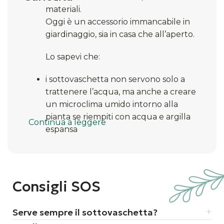
materiali.
Oggi è un accessorio immancabile in
giardinaggio, sia in casa che all’aperto.
Lo sapevi che:
i sottovaschetta non servono solo a
trattenere l’acqua, ma anche a creare
un microclima umido intorno alla
pianta se riempiti con acqua e argilla
Continua a leggere
espansa
quelli in terracotta sono traspiranti,
ideali per piante che temono l’umidità
quelli in plastica sono più leggeri e
resistenti agli urti
Consigli SOS
alcune sottovaschetta moderni hanno
anche ruote integrate, perfetti per
Serve sempre il sottovaschetta?
spostare facilmente vasi grandi e