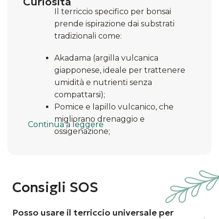
Curiosità
Il terriccio specifico per bonsai
prende ispirazione dai substrati
tradizionali come:
Akadama (argilla vulcanica
giapponese, ideale per trattenere
umidità e nutrienti senza
compattarsi);
Pomice e lapillo vulcanico, che
migliorano drenaggio e
Continua a leggere
ossigenazione;
Humus e torba, che apportano
nutrimento organico.
Questo mix bilanciato assicura che
le radici crescano forti, senza
Consigli SOS
rischiare ristagni d’acqua o
soffocamento.
Posso usare il terriccio universale per