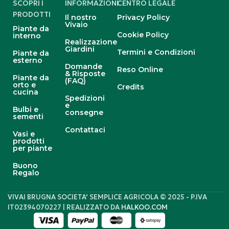
SCOPRI I
INFORMAZIONI
CENTRO LEGALE
PRODOTTI
Il nostro
Privacy Policy
Vivaio
Piante da
Cookie Policy
interno
Realizzazione
Giardini
Termini e Condizioni
Piante da
esterno
Domande
Reso Online
& Risposte
Piante da
(FAQ)
orto e
Credits
cucina
Spedizioni
e
Bulbi e
consegne
sementi
Contattaci
Vasi e
prodotti
per piante
Buono
Regalo
VIVAI BRUGNA SOCIETA' SEMPLICE AGRICOLA © 2025 - P.IVA
IT02394070227 | REALIZZATO DA
HALKOO.COM