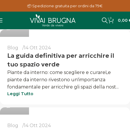
📦 Spedizione gratuita per ordini da 79€
Luigi
0
0,00
0
Blog
14 Ott 2024
La guida definitiva per arricchire il
tuo spazio verde
Piante da interno: come scegliere e curareLe
piante da interno rivestono un'importanza
fondamentale per arricchire gli spazi della nost...
Luigi
Leggi Tutto
0
Blog
14 Ott 2024