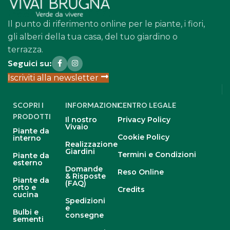
Il punto di riferimento online per le piante, i fiori,
gli alberi della tua casa, del tuo giardino o
terrazza.
Seguici su:
Iscriviti alla newsletter
SCOPRI I
INFORMAZIONI
CENTRO LEGALE
PRODOTTI
Il nostro
Privacy Policy
Vivaio
Piante da
Cookie Policy
interno
Realizzazione
Giardini
Termini e Condizioni
Piante da
esterno
Domande
Reso Online
& Risposte
Piante da
(FAQ)
orto e
Credits
cucina
Spedizioni
e
Bulbi e
consegne
sementi