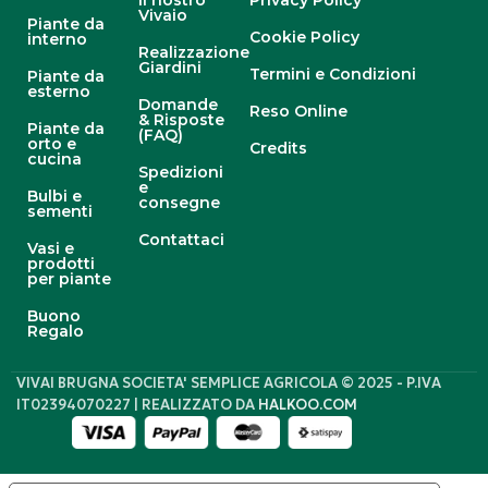
Il nostro
Privacy Policy
Vivaio
Piante da
Cookie Policy
interno
Realizzazione
Giardini
Termini e Condizioni
Piante da
esterno
Domande
Reso Online
& Risposte
Piante da
(FAQ)
orto e
Credits
cucina
Spedizioni
e
Bulbi e
consegne
sementi
Contattaci
Vasi e
prodotti
per piante
Buono
Regalo
VIVAI BRUGNA SOCIETA' SEMPLICE AGRICOLA © 2025 - P.IVA
IT02394070227 | REALIZZATO DA
HALKOO.COM