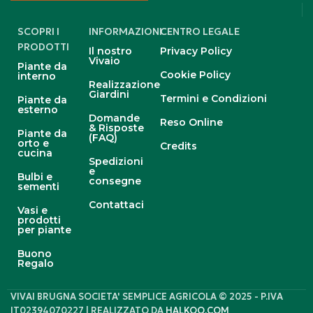
SCOPRI I
INFORMAZIONI
CENTRO LEGALE
PRODOTTI
Il nostro
Privacy Policy
Vivaio
Piante da
Cookie Policy
interno
Realizzazione
Giardini
Termini e Condizioni
Piante da
esterno
Domande
Reso Online
& Risposte
Piante da
(FAQ)
orto e
Credits
cucina
Spedizioni
e
Bulbi e
consegne
sementi
Contattaci
Vasi e
prodotti
per piante
Buono
Regalo
VIVAI BRUGNA SOCIETA' SEMPLICE AGRICOLA © 2025 - P.IVA
IT02394070227 | REALIZZATO DA
HALKOO.COM