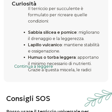
Curiosità
Il terriccio per succulente è
formulato per ricreare quelle
condizioni:
Sabbia silicea e pomice
: migliorano
il drenaggio e la leggerezza.
Lapillo vulcanico
: mantiene stabilità
e ossigenazione.
Humus o torba leggera
: apportano
il minimo necessario di nutrienti.
Continua a leggere
Grazie a questa miscela, le radici
restano sane e le piante si
sviluppano compatte e vigorose.
Consigli SOS
Posso usare il terriccio universale per