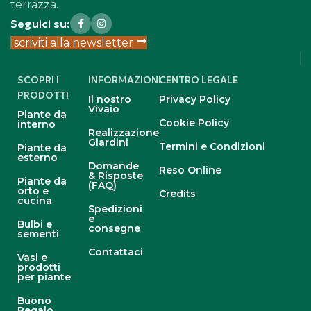
terrazza.
Seguici su:
Iscriviti alla newsletter
SCOPRI I
INFORMAZIONI
CENTRO LEGALE
PRODOTTI
Il nostro
Privacy Policy
Vivaio
Piante da
Cookie Policy
interno
Realizzazione
Giardini
Termini e Condizioni
Piante da
esterno
Domande
Reso Online
& Risposte
Piante da
(FAQ)
orto e
Credits
cucina
Spedizioni
e
Bulbi e
consegne
sementi
Contattaci
Vasi e
prodotti
per piante
Buono
Regalo