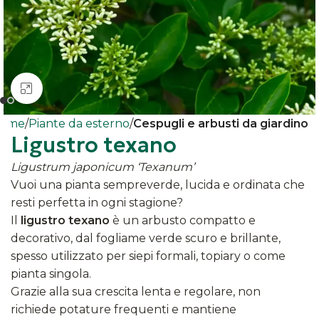
Clicca per ingrandire
ome
Piante da esterno
Cespugli e arbusti da giardino
Ligustro texano
Ligustrum japonicum ‘Texanum’
Vuoi una pianta sempreverde, lucida e ordinata che
resti perfetta in ogni stagione?
Il
ligustro texano
è un arbusto compatto e
decorativo, dal fogliame verde scuro e brillante,
spesso utilizzato per siepi formali, topiary o come
pianta singola.
Grazie alla sua crescita lenta e regolare, non
richiede potature frequenti e mantiene