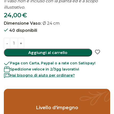
Il vaso non è incluso con la pianta ed è a scopo
illustrativo.
24,00
€
Dimensione Vaso:
Ø 24 cm
40 disponibili
Aggiungi al carrello
Paga con Carta, Paypal o a rate con Satispay!
Spedizione veloce in 2/3gg lavorativi
Hai bisogno di aiuto per ordinare?
Livello d'impegno