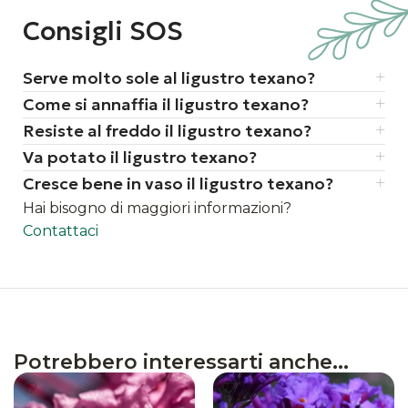
le foglie sono più spesse e scure
Consigli SOS
rispetto al ligustro comune, e
rimangono perfette tutto l’anno
Serve molto sole al ligustro texano?
è molto apprezzato nei giardini formali,
Come si annaffia il ligustro texano?
grazie alla sua capacità di essere potata
Resiste al freddo il ligustro texano?
in forme geometriche o siepi regolari
Va potato il ligustro texano?
Cresce bene in vaso il ligustro texano?
Hai bisogno di maggiori informazioni?
Contattaci
Potrebbero interessarti anche...