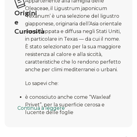
Appartenente alla famiglia delle
Oleaceae, il Ligustrum japonicum
Origini
‘Texanum’ è una selezione del ligustro
e
giapponese, originaria dell’Asia orientale
Curiosità
ma sviluppata e diffusa negli Stati Uniti,
in particolare in Texas — da cui il nome.
È stato selezionato per la sua maggiore
resistenza al calore e alla siccità,
caratteristiche che lo rendono perfetto
anche per climi mediterranei o urbani.
Lo sapevi che:
è conosciuto anche come “Waxleaf
Privet”, per la superficie cerosa e
Continua a leggere
lucente delle foglie
Fiorisce tra giugno e luglio, con piccoli
fiori bianchi profumati che attirano api e
farfalle