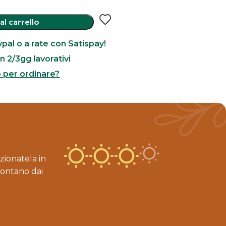
al carrello
pal o a rate con Satispay!
n 2/3gg lavorativi
o per ordinare?
zionatela in
lontano dai