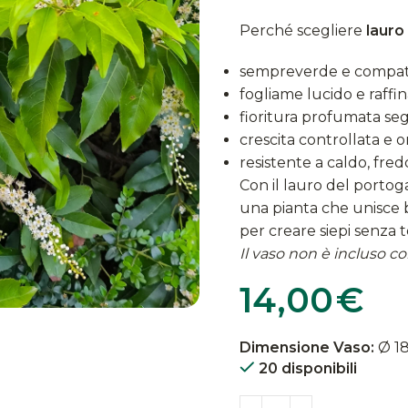
Perché scegliere
lauro
sempreverde e compatt
fogliame lucido e raffin
fioritura profumata se
crescita controllata e o
resistente a caldo, fr
Con il lauro del portog
una pianta che unisce b
per creare siepi senza
Il vaso non è incluso con
14,00
€
Dimensione Vaso:
Ø 1
20 disponibili