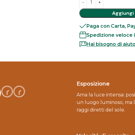
Aggiungi 
Paga con Carta, Pay
Spedizione veloce i
Hai bisogno di aiut
Esposizione
Ama la luce intensa: posi
un luogo luminoso, ma 
raggi diretti del sole.