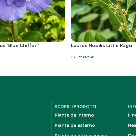
us ‘Blue Chiffon’
Laurus Nobilis Little Ragu
Da
7,00
€
rello
Scegli
SCOPRI I PRODOTTI
IN
Piante da interno
Il 
Piante da esterno
Rea
Piante da orto e cucina
Dom