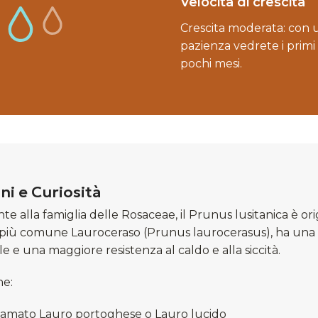
Velocità di crescita
Crescita moderata: con u
pazienza vedrete i primi r
pochi mesi.
ni e Curiosità
e alla famiglia delle Rosaceae, il Prunus lusitanica è orig
 più comune Lauroceraso (Prunus laurocerasus), ha una c
 e una maggiore resistenza al caldo e alla siccità.
he:
iamato Lauro portoghese o Lauro lucido