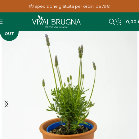
📦 Spedizione gratuita per ordini da 79€
0
0,00
SOLD
OUT