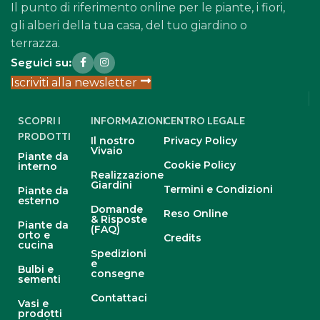
Il punto di riferimento online per le piante, i fiori,
gli alberi della tua casa, del tuo giardino o
terrazza.
Seguici su:
Iscriviti alla newsletter
SCOPRI I
INFORMAZIONI
CENTRO LEGALE
PRODOTTI
Il nostro
Privacy Policy
Vivaio
Piante da
Cookie Policy
interno
Realizzazione
Giardini
Termini e Condizioni
Piante da
esterno
Domande
Reso Online
& Risposte
Piante da
(FAQ)
orto e
Credits
cucina
Spedizioni
e
Bulbi e
consegne
sementi
Contattaci
Vasi e
prodotti