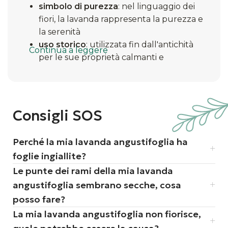
simbolo di purezza
: nel linguaggio dei
fiori, la lavanda rappresenta la purezza e
la serenità
uso storico
: utilizzata fin dall'antichità
Continua a leggere
per le sue proprietà calmanti e
antisettiche
adattabilità
: cresce spontaneamente in
diverse regioni, mostrando una notevole
resistenza
Consigli SOS
Perché la mia lavanda angustifoglia ha
foglie ingiallite?
Le punte dei rami della mia lavanda
angustifoglia sembrano secche, cosa
posso fare?
La mia lavanda angustifoglia non fiorisce,