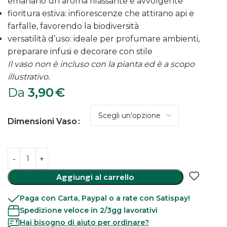
emanano un aroma rilassante e avvolgente
fioritura estiva: infiorescenze che attirano api e
farfalle, favorendo la biodiversità
versatilità d’uso: ideale per profumare ambienti,
preparare infusi e decorare con stile
Il vaso non è incluso con la pianta ed è a scopo
illustrativo.
Da
3,90
€
Dimensioni Vaso
Aggiungi al carrello
Paga con Carta, Paypal o a rate con Satispay!
Spedizione veloce in 2/3gg lavorativi
Hai bisogno di aiuto per ordinare?