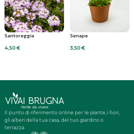
Santoreggia
Senape
4,50
€
3,50
€
Leggi Tutto
Leggi Tutto
Il punto di riferimento online per le piante, i fiori,
gli alberi della tua casa, del tuo giardino o
terrazza.