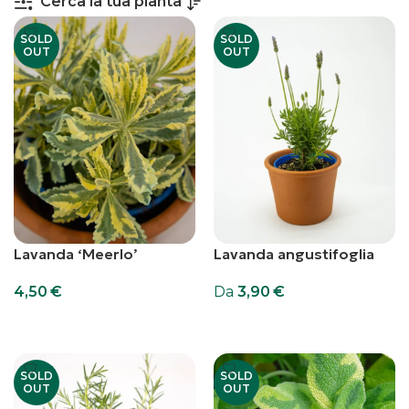
Cerca la tua pianta
SOLD
SOLD
OUT
OUT
Lavanda ‘Meerlo’
Lavanda angustifoglia
4,50
€
Da
3,90
€
Leggi Tutto
Scegli
SOLD
SOLD
OUT
OUT