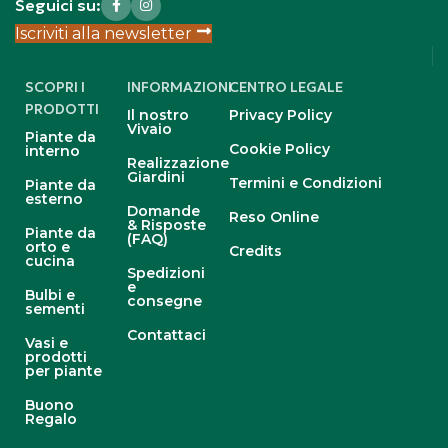
Seguici su:
Iscriviti alla newsletter
SCOPRI I
INFORMAZIONI
CENTRO LEGALE
PRODOTTI
Il nostro
Privacy Policy
Vivaio
Piante da
Cookie Policy
interno
Realizzazione
Giardini
Termini e Condizioni
Piante da
esterno
Domande
Reso Online
& Risposte
Piante da
(FAQ)
orto e
Credits
cucina
Spedizioni
e
Bulbi e
consegne
sementi
Contattaci
Vasi e
prodotti
per piante
Buono
Regalo