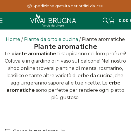
📦 Spedizione gratuita per ordini da 79€
0
0,00
Home
Piante da orto e cucina
Piante aromatiche
Piante aromatiche
Le
piante aromatiche
ti stupiranno coi loro profumi!
Coltivale in giardino o in vaso sul balcone! Nel nostro
shop online troverai piantine di menta, rosmarino,
basilico e tante altre varietà di erbe da cucina, che
aggiungeranno sapore alle tue ricette. Le
erbe
aromatiche
sono perfette per rendere ogni piatto
più gustoso!