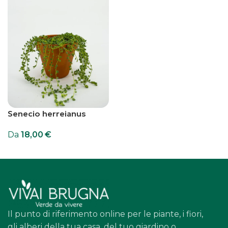
Senecio herreianus
Da
18,00
€
Scegli
Il punto di riferimento online per le piante, i fiori,
gli alberi della tua casa, del tuo giardino o