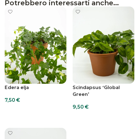
Potrebbero interessarti anche...
Edera elja
Scindapsus ‘Global
Green’
7,50
€
9,50
€
Aggiungi al carrello
Aggiungi al carrello