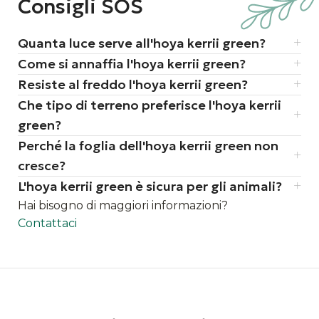
Consigli SOS
la pazienza è la chiave: se acquisti la
singola foglia ("single leaf"), sappi che
Quanta luce serve all'hoya kerrii green?
può restare identica per anni prima di
Come si annaffia l'hoya kerrii green?
decidere di emettere un nuovo fusto.
Ma quando parte, diventa una
Resiste al freddo l'hoya kerrii green?
rampicante vigorosa
Che tipo di terreno preferisce l'hoya kerrii
foglie indistruttibili: le foglie sono così
green?
sode e spesse che possono essere
Perché la foglia dell'hoya kerrii green non
confuse con oggetti di plastica o
cresce?
ceramica
L'hoya kerrii green è sicura per gli animali?
simbolo di resilienza: nonostante
Hai bisogno di maggiori informazioni?
l'aspetto delicato, è una pianta
Contattaci
estremamente coriacea che sopporta
bene la dimenticanza e l'aria secca degli
appartamenti