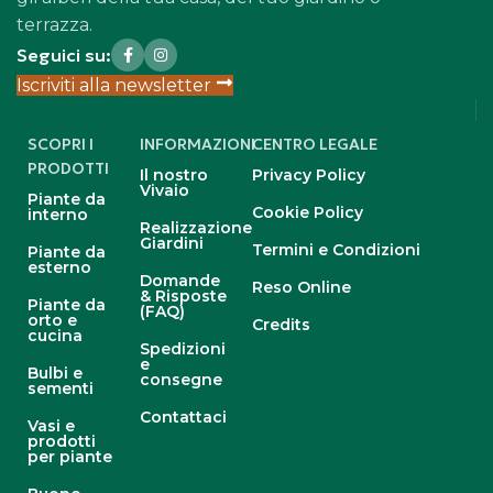
terrazza.
Seguici su:
Iscriviti alla newsletter
SCOPRI I
INFORMAZIONI
CENTRO LEGALE
PRODOTTI
Il nostro
Privacy Policy
Vivaio
Piante da
Cookie Policy
interno
Realizzazione
Giardini
Termini e Condizioni
Piante da
esterno
Domande
Reso Online
& Risposte
Piante da
(FAQ)
orto e
Credits
cucina
Spedizioni
e
Bulbi e
consegne
sementi
Contattaci
Vasi e
prodotti
per piante