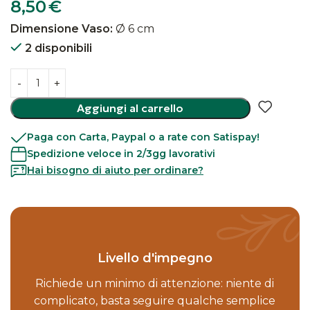
8,50
€
Dimensione Vaso:
Ø 6 cm
2 disponibili
Aggiungi al carrello
Paga con Carta, Paypal o a rate con Satispay!
Spedizione veloce in 2/3gg lavorativi
Hai bisogno di aiuto per ordinare?
Livello d'impegno
Richiede un minimo di attenzione: niente di
complicato, basta seguire qualche semplice