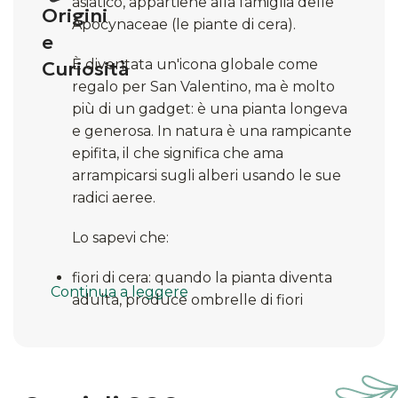
asiatico, appartiene alla famiglia delle
Origini
Apocynaceae (le piante di cera).
e
È diventata un'icona globale come
Curiosità
regalo per San Valentino, ma è molto
più di un gadget: è una pianta longeva
e generosa. In natura è una rampicante
epifita, il che significa che ama
arrampicarsi sugli alberi usando le sue
radici aeree.
Lo sapevi che:
fiori di cera: quando la pianta diventa
Continua a leggere
adulta, produce ombrelle di fiori
bianchi e rosa che sembrano scolpiti nel
velluto o nella porcellana. Rilasciano un
profumo dolce e un nettare color
ambra