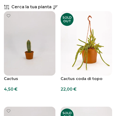
Cerca la tua pianta
SOLD
OUT
Cactus
Cactus coda di topo
4,50
€
22,00
€
Aggiungi al carrello
Leggi Tutto
SOLD