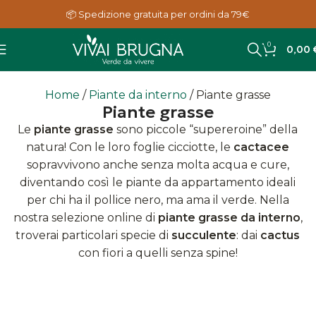
📦 Spedizione gratuita per ordini da 79€
0
0,00
Home
Piante da interno
Piante grasse
Piante grasse
Le
piante grasse
sono piccole “supereroine” della
natura! Con le loro foglie cicciotte, le
cactacee
sopravvivono anche senza molta acqua e cure,
diventando così le piante da appartamento ideali
per chi ha il pollice nero, ma ama il verde. Nella
nostra selezione online di
piante grasse da interno
,
troverai particolari specie di
succulente
: dai
cactus
con fiori a quelli senza spine!