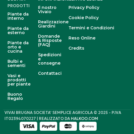
PRODOTTI
Il nostro
Privacy Policy
Vivaio
Piante da
Cookie Policy
interno
Realizzazione
Giardini
Termini e Condizioni
Piante da
esterno
Domande
Reso Online
& Risposte
Piante da
(FAQ)
orto e
Credits
cucina
Spedizioni
e
Bulbi e
consegne
sementi
Contattaci
Vasi e
prodotti
per piante
Buono
Regalo
VIVAI BRUGNA SOCIETA' SEMPLICE AGRICOLA © 2025 - P.IVA
IT02394070227 | REALIZZATO DA
HALKOO.COM