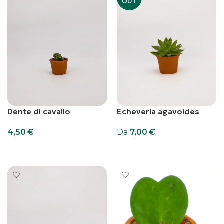
OUT
Dente di cavallo
Echeveria agavoides
4,50
€
Da
7,00
€
Aggiungi al carrello
Scegli