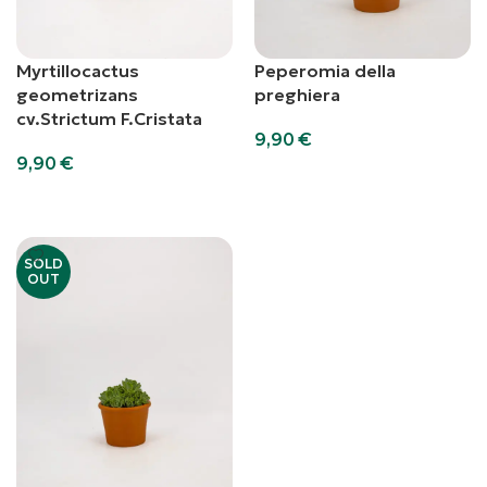
Myrtillocactus
Peperomia della
geometrizans
preghiera
cv.Strictum F.Cristata
9,90
€
9,90
€
Aggiungi al carrello
Aggiungi al carrello
SOLD
OUT