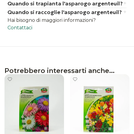
predilige esposizioni soleggiate
Quando si trapianta l'asparogo argenteuil?
richiede un terreno fertile, ben drenato
Quando si raccoglie l'asparogo argenteuil?
e ricco di sostanza organica
Hai bisogno di maggiori informazioni?
mantenere il terreno umido, evitando
Contattaci
ristagni d'acqua
effettuare una pacciamatura per
mantenere l'umidità e controllare le
infestanti
Potrebbero interessarti anche...