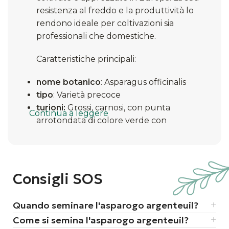
resistenza al freddo e la produttività lo
rendono ideale per coltivazioni sia
professionali che domestiche.
Caratteristiche principali:
nome botanico
: Asparagus officinalis
tipo
: Varietà precoce
turioni:
Grossi, carnosi, con punta
Continua a leggere
arrotondata di colore verde con
sfumature violacee
sapore
: Delicato e gustoso
ciclo vegetativo
: Perenne, con raccolta a
partire dal secondo anno
Consigli SOS
utilizzo
: Ideale per piatti primaverili,
zuppe e contorni​
Quando seminare l'asparogo argenteuil?
Consigli per la coltivazione:
Come si semina l'asparogo argenteuil?