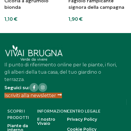
Cicoria a agrumolo
Fagiolo rampicante
bionda
signora della campagna
1,10
€
1,90
€
Aggiungi al carrello
Aggiungi al carrello
Il punto di riferimento online per le piante, i fiori,
gli alberi della tua casa, del tuo giardino o
terrazza.
Seguici su:
Iscriviti alla newsletter
SCOPRI I
INFORMAZIONI
CENTRO LEGALE
PRODOTTI
Il nostro
Privacy Policy
Vivaio
Piante da
Cookie Policy
interno