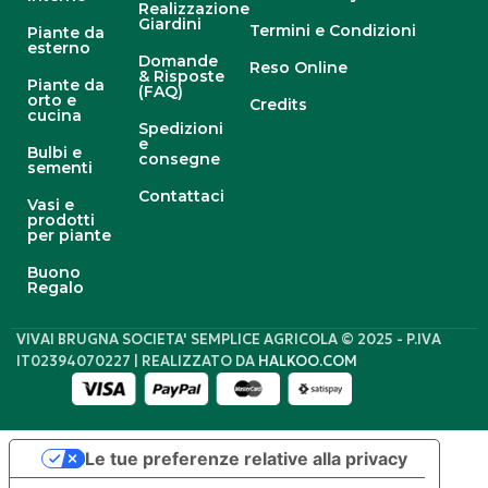
Realizzazione
Giardini
Termini e Condizioni
Piante da
esterno
Domande
Reso Online
& Risposte
Piante da
(FAQ)
orto e
Credits
cucina
Spedizioni
e
Bulbi e
consegne
sementi
Contattaci
Vasi e
prodotti
per piante
Buono
Regalo
VIVAI BRUGNA SOCIETA' SEMPLICE AGRICOLA © 2025 - P.IVA
IT02394070227 | REALIZZATO DA
HALKOO.COM
Le tue preferenze relative alla privacy