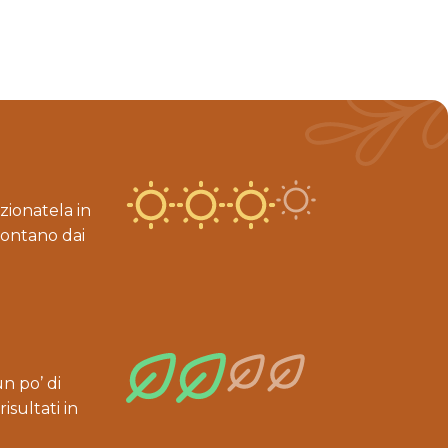
zionatela in
lontano dai
n po’ di
isultati in