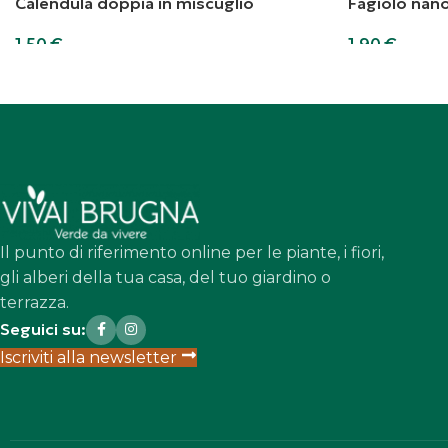
Calendula doppia in miscuglio
Fagiolo nan
1,50
€
1,90
€
Aggiungi al carrello
Aggiungi al car
Il punto di riferimento online per le piante, i fiori,
gli alberi della tua casa, del tuo giardino o
terrazza.
Seguici su:
Iscriviti alla newsletter