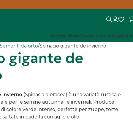
0
Il nostro Vivaio
Spedizioni e consegne
FA
Sementi da orto
Spinacio gigante de invierno
o gigante de
o
 Invierno
(Spinacia oleracea) è una varietà rustica e
deale per le semine autunnali e invernali. Produce
e di colore verde intenso, perfette per zuppe, torte
saltate in padella con aglio e olio.