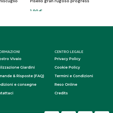
miscuglio
Pisello gran rugoso progress
1,90
€
Aggiungi al carrello
FORMAZIONI
CENTRO LEGALE
nostro Vivaio
Privacy Policy
lizzazione Giardini
Cookie Policy
ande & Risposte (FAQ)
Termini e Condizioni
dizioni e consegne
Reso Online
tattaci
Credits