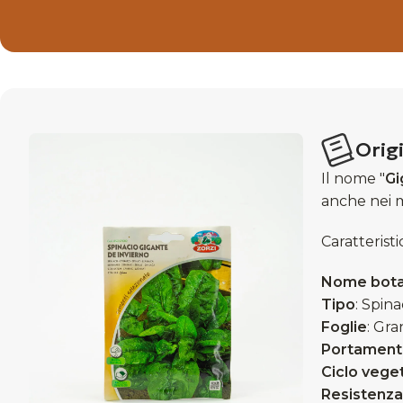
Origi
Il nome "
Gi
anche nei m
Caratteristi
Nome bota
Tipo
: Spin
Foglie
: Gra
Portament
Ciclo vege
Resistenza