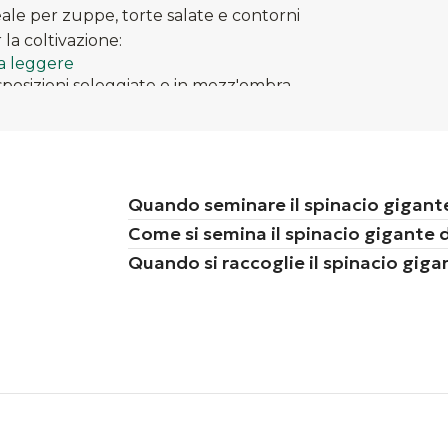
eale per zuppe, torte salate e contorni​
 la coltivazione:
a leggere
sposizioni soleggiate o in mezz'ombra
 terreno fertile, ben drenato e ricco di sostanza organic
l terreno umido, evitando ristagni d'acqua
semine scalari per prolungare il periodo di raccolta
Quando seminare il spinacio gigante
Come si semina il spinacio gigante 
Quando si raccoglie il spinacio giga