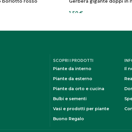
o borlotto rosso
Gerbera gigante doppi in 
1,50
€
rello
Aggiungi al carrello
SCOPRI I PRODOTTI
IN
Piante da interno
Il 
Piante da esterno
Rea
Piante da orto e cucina
Dom
Bulbi e sementi
Spe
Vasi e prodotti per piante
Con
Buono Regalo