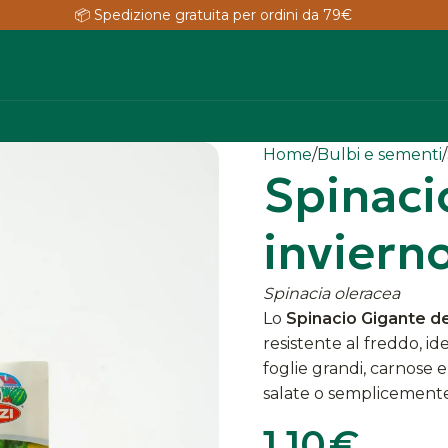
📦 Spedizione gratuita per ordini da 79€
Home
Bulbi e sementi
Spinaci
inviern
Spinacia oleracea
Lo
Spinacio Gigante de
resistente al freddo, i
foglie grandi, carnose 
salate o semplicemente 
1,10
€