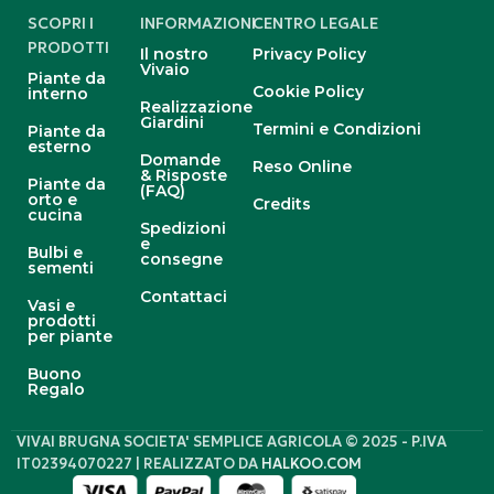
SCOPRI I
INFORMAZIONI
CENTRO LEGALE
PRODOTTI
Il nostro
Privacy Policy
Vivaio
Piante da
Cookie Policy
interno
Realizzazione
Giardini
Termini e Condizioni
Piante da
esterno
Domande
Reso Online
& Risposte
Piante da
(FAQ)
orto e
Credits
cucina
Spedizioni
e
Bulbi e
consegne
sementi
Contattaci
Vasi e
prodotti
per piante
Buono
Regalo
VIVAI BRUGNA SOCIETA' SEMPLICE AGRICOLA © 2025 - P.IVA
IT02394070227 | REALIZZATO DA
HALKOO.COM