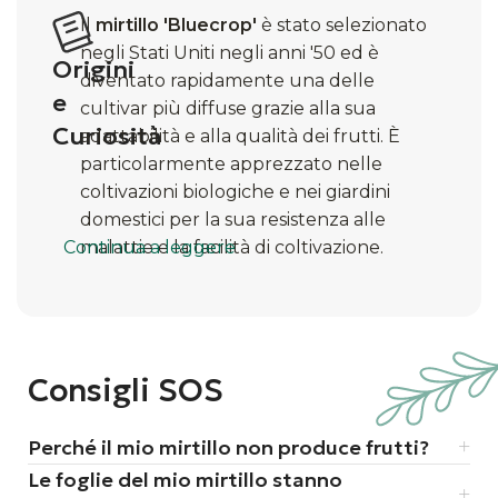
Il
mirtillo 'Bluecrop'
è stato selezionato
negli Stati Uniti negli anni '50 ed è
Origini
diventato rapidamente una delle
e
cultivar più diffuse grazie alla sua
Curiosità
adattabilità e alla qualità dei frutti. È
particolarmente apprezzato nelle
coltivazioni biologiche e nei giardini
domestici per la sua resistenza alle
Continua a leggere
malattie e la facilità di coltivazione.
Consigli SOS
Perché il mio mirtillo non produce frutti?
Le foglie del mio mirtillo stanno