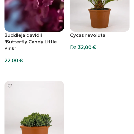
Buddleja davidii
Cycas revoluta
‘Butterfly Candy Little
Da
32,00
€
Pink’
Scegli
22,00
€
Aggiungi al carrello