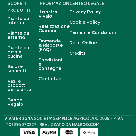
SCOPRI I
INFORMAZIONI
CENTRO LEGALE
PRODOTTI
Il nostro
Privacy Policy
Vivaio
Piante da
Cookie Policy
interno
Realizzazione
Giardini
Termini e Condizioni
Piante da
esterno
Domande
Reso Online
& Risposte
Piante da
(FAQ)
orto e
Credits
cucina
Spedizioni
e
Bulbi e
consegne
sementi
Contattaci
Vasi e
prodotti
per piante
Buono
Regalo
VIVAI BRUGNA SOCIETA' SEMPLICE AGRICOLA © 2025 - P.IVA
IT02394070227 | REALIZZATO DA
HALKOO.COM