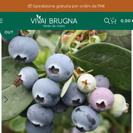
📦 Spedizione gratuita per ordini da 79€
0
0,00
SOLD
OUT