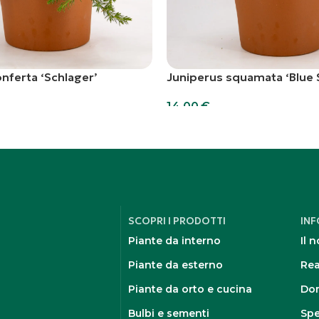
nferta ‘Schlager’
Juniperus squamata ‘Blue 
14,00
€
rello
Aggiungi al carrello
SCOPRI I PRODOTTI
IN
Piante da interno
Il 
Piante da esterno
Rea
Piante da orto e cucina
Dom
Bulbi e sementi
Spe