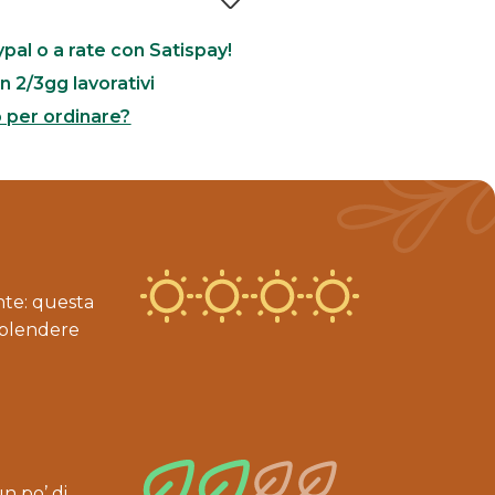
pal o a rate con Satispay!
n 2/3gg lavorativi
o per ordinare?
nte: questa
 splendere
n po’ di