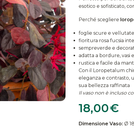
esotico e sofisticato, 
Perché scegliere
lorop
foglie scure e vellutate
fioritura rosa fucsia in
sempreverde e decorati
adatta a bordure, vasi 
rustica e facile da man
Con il Loropetalum chin
eleganza e contrasto, u
sua bellezza raffinata
Il vaso non è incluso con
18,00
€
Dimensione Vaso:
Ø 1