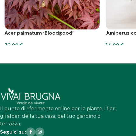
Acer palmatum ‘Bloodgood’
Juniperus co
32,00
€
14,00
€
Aggiungi al carrello
Aggiungi al car
Il punto di riferimento online per le piante, i fiori,
gli alberi della tua casa, del tuo giardino o
terrazza.
Seguici su: