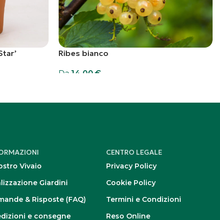
Star’
Ribes bianco
Da
14,00
€
Scegli
FORMAZIONI
CENTRO LEGALE
nostro Vivaio
Privacy Policy
lizzazione Giardini
Cookie Policy
ande & Risposte (FAQ)
Termini e Condizioni
dizioni e consegne
Reso Online