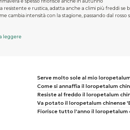
 primavera e spesso rifiorisce anche in autunno
a resistente e rustica, adatta anche a climi più freddi se 
iame cambia intensità con la stagione, passando dal rosso
a leggere
Serve molto sole al mio loropetalum
Come si annaffia il loropetalum chin
Resiste al freddo il loropetalum chin
Va potato il loropetalum chinense 'B
Fiorisce tutto l’anno il loropetalum 