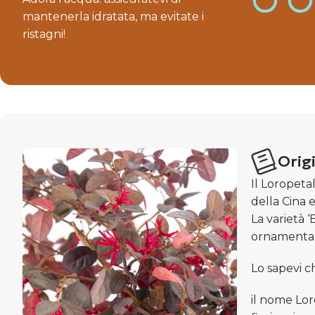
mantenerla idratata, ma evitate i
ristagni!
Origi
Il Loropeta
della Cina 
La varietà 
ornamental
Lo sapevi c
il nome Lor