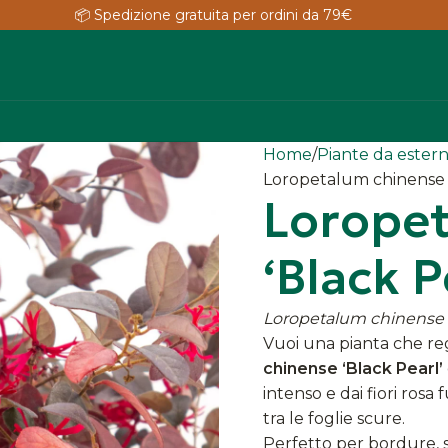
📦 Spedizione gratuita per ordini da 79€
Home
Piante da ester
Loropetalum chinense ‘
Lorope
‘Black P
Loropetalum chinense
Vuoi una pianta che reg
chinense ‘Black Pearl’
intenso e dai fiori rosa
tra le foglie scure.
Perfetto per bordure, s