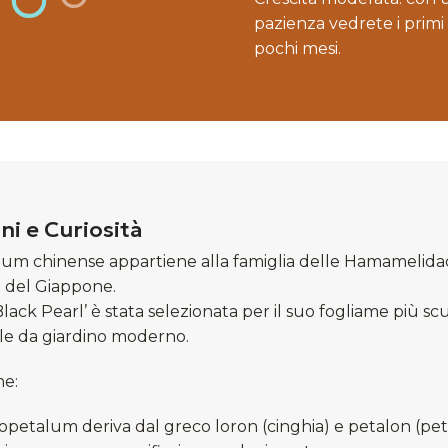
pazienza vedrete i primi r
pochi mesi.
ni e Curiosità
lum chinense appartiene alla famiglia delle Hamamelidacea
e del Giappone.
‘Black Pearl’ è stata selezionata per il suo fogliame più 
e da giardino moderno.
he:
opetalum deriva dal greco loron (cinghia) e petalon (petal