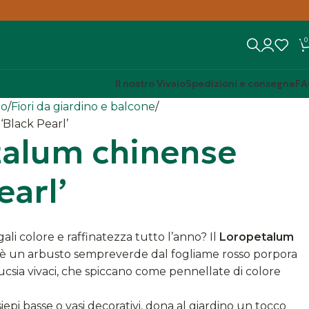
0
Il nostro Vivaio
Spedizioni e consegne
FA
no
Fiori da giardino e balcone
Black Pearl’
talum chinense
earl’
ali colore e raffinatezza tutto l’anno? Il
Loropetalum
è un arbusto sempreverde dal fogliame rosso porpora
 fucsia vivaci, che spiccano come pennellate di colore
iepi basse o vasi decorativi, dona al giardino un tocco