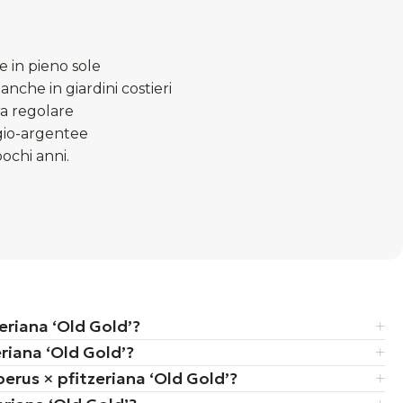
e in pieno sole
nche in giardini costieri
ra regolare
igio-argentee
ochi anni.
zeriana ‘Old Gold’?
eriana ‘Old Gold’?
iperus × pfitzeriana ‘Old Gold’?