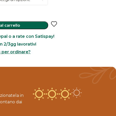
al carrello
pal o a rate con Satispay!
n 2/3gg lavorativi
o per ordinare?
zionatela in
lontano dai