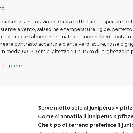
he:
 mantiene la colorazione dorata tutto l’anno, specialment
istente a vento, salsedine e temperature rigide, perfetto a
a naturale è talmente ordinata che non richiede potatu
creare contrasto accanto a piante verdi scure, rosse o gr
n media 60–80 cm di altezza e 1,2–1,5 m di larghezza in p
a leggere
Serve molto sole al juniperus × pfit
Come si annaffia il juniperus × pfitz
Che tipo di terreno preferisce il jun