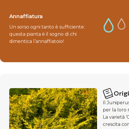
Annaffiatura
Un sorso ogni tanto è sufficiente:
questa pianta è il sogno di chi
dimentica l’annaffiatoio!
Origi
Il Juniperu
per la loro 
La varietà ‘
crescita co