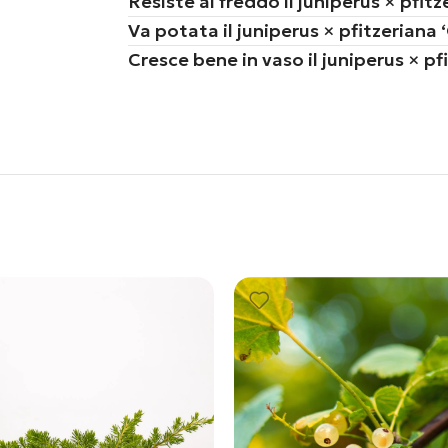
Resiste al freddo il juniperus × pfit
Va potata il juniperus × pfitzeriana 
Cresce bene in vaso il juniperus × pf