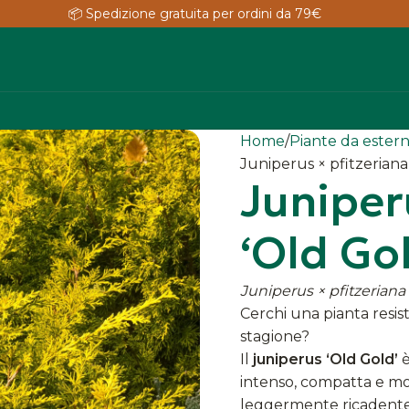
📦 Spedizione gratuita per ordini da 79€
Home
Piante da ester
Juniperus × pfitzeriana
Juniper
‘Old Go
Juniperus × pfitzeriana 
Cerchi una pianta resist
stagione?
Il
juniperus ‘Old Gold’
è
intenso, compatta e mo
leggermente ricadente e