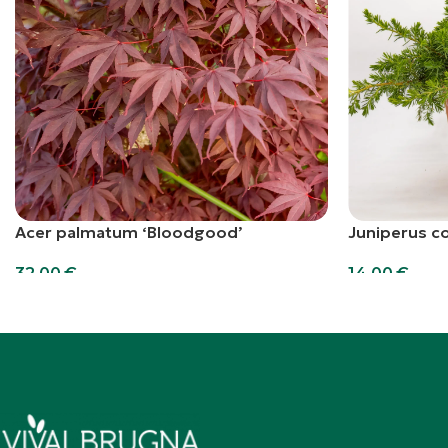
Acer palmatum ‘Bloodgood’
Juniperus co
32,00
€
14,00
€
Aggiungi al carrello
Aggiungi al car