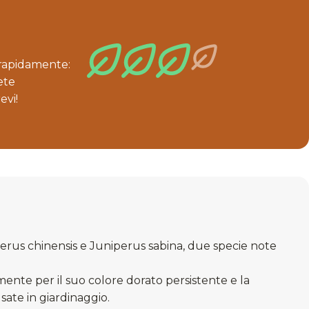
 rapidamente:
ete
evi!
iperus chinensis e Juniperus sabina, due specie note
amente per il suo colore dorato persistente e la
ate in giardinaggio.