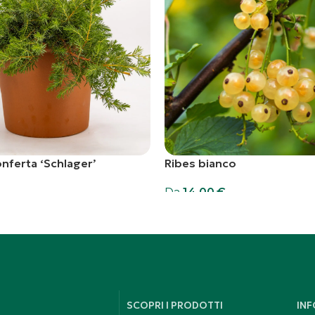
nferta ‘Schlager’
Ribes bianco
Da
14,00
€
rello
Scegli
SCOPRI I PRODOTTI
IN