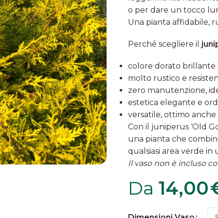
o per dare un tocco lu
Una pianta affidabile, 
Perché scegliere il
juni
colore dorato brillante
molto rustico e resisten
zero manutenzione, ide
estetica elegante e ord
versatile, ottimo anche
Con il juniperus ‘Old G
una pianta che combina
qualsiasi area verde i
Il vaso non è incluso con
Da
14,00
Dimensioni Vaso