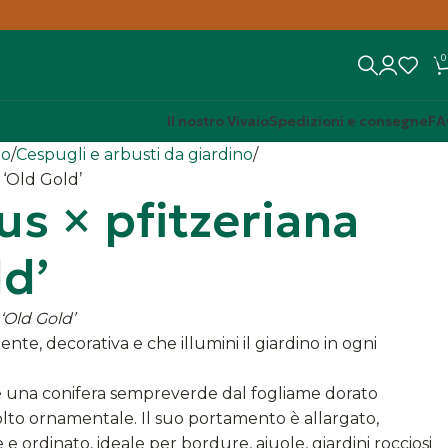
0
Il nostro Vivaio
Spedizioni e consegne
FA
no
Cespugli e arbusti da giardino
 ‘Old Gold’
us × pfitzeriana
ld’
‘Old Gold’
ente, decorativa e che illumini il giardino in ogni
 una conifera sempreverde dal fogliame dorato
lto ornamentale. Il suo portamento è allargato,
 ordinato, ideale per bordure, aiuole, giardini rocciosi