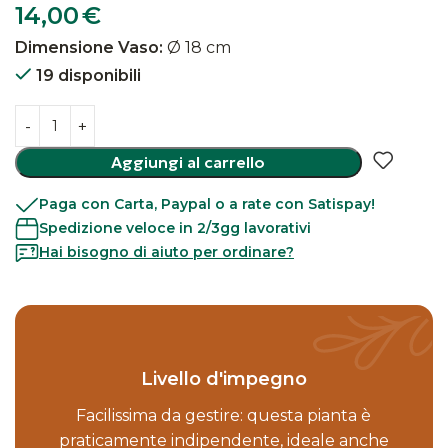
14,00
€
Dimensione Vaso:
Ø 18 cm
19 disponibili
Aggiungi al carrello
Paga con Carta, Paypal o a rate con Satispay!
Spedizione veloce in 2/3gg lavorativi
Hai bisogno di aiuto per ordinare?
Livello d'impegno
Facilissima da gestire: questa pianta è
praticamente indipendente, ideale anche