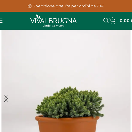
📦 Spedizione gratuita per ordini da 79€
0
0,00