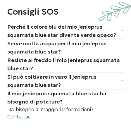
lentamente fino a 1 metro di
diametro
Consigli SOS
è molto apprezzato nei giardini zen e
nelle composizioni moderne grazie al
Perché il colore blu del mio jenieprus
contrasto tra il blu-argento del
squamata blue star diventa verde opaco?
fogliame e le pietre chiare
Serve molta acqua per il mio jenieprus
squamata blue star?
Resiste al freddo il mio jenieprus squamata
blue star?
Si può coltivare in vaso il jenieprus
squamata blue star?
Il mio jenieprus squamata blue star ha
bisogno di potature?
Hai bisogno di maggiori informazioni?
Contattaci