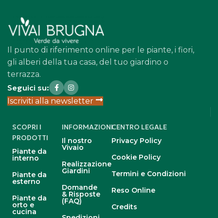
Il punto di riferimento online per le piante, i fiori,
gli alberi della tua casa, del tuo giardino o
terrazza.
Seguici su:
Iscriviti alla newsletter
SCOPRI I
INFORMAZIONI
CENTRO LEGALE
PRODOTTI
Il nostro
Privacy Policy
Vivaio
Piante da
Cookie Policy
interno
Realizzazione
Giardini
Termini e Condizioni
Piante da
esterno
Domande
Reso Online
& Risposte
Piante da
(FAQ)
orto e
Credits
cucina
Spedizioni