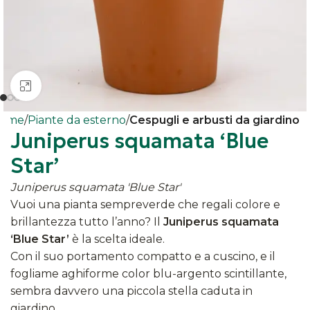
Clicca per ingrandire
ome
Piante da esterno
Cespugli e arbusti da giardino
Juniperus squamata ‘Blue
Star’
Juniperus squamata 'Blue Star'
Vuoi una pianta sempreverde che regali colore e
brillantezza tutto l’anno? Il
Juniperus squamata
‘Blue Star’
è la scelta ideale.
Con il suo portamento compatto e a cuscino, e il
fogliame aghiforme color blu-argento scintillante,
sembra davvero una piccola stella caduta in
giardino.