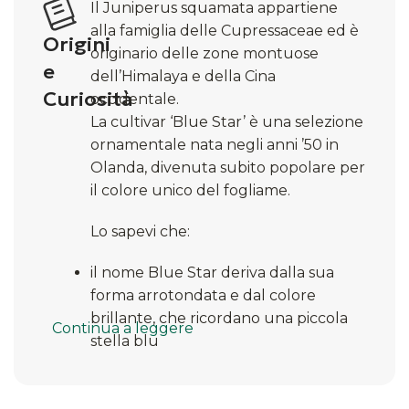
Il Juniperus squamata appartiene
alla famiglia delle Cupressaceae ed è
Origini
originario delle zone montuose
e
dell’Himalaya e della Cina
Curiosità
occidentale.
La cultivar ‘Blue Star’ è una selezione
ornamentale nata negli anni ’50 in
Olanda, divenuta subito popolare per
il colore unico del fogliame.
Lo sapevi che:
il nome Blue Star deriva dalla sua
forma arrotondata e dal colore
brillante, che ricordano una piccola
Continua a leggere
stella blu
è un arbusto nano: raramente supera
i 40–60 cm di altezza, ma cresce