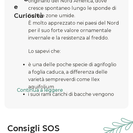
originario del Nord America, dove
e
cresce spontaneo lungo le sponde di
Curiosità
fiumi e zone umide.
È molto apprezzato nei paesi del Nord
per il suo forte valore ornamentale
invernale e la resistenza al freddo.
Lo sapevi che:
è una delle poche specie di agrifoglio
a foglia caduca, a differenza delle
varietà sempreverdi come Ilex
aquifolium
Continua a leggere
i suoi rami carichi di bacche vengono
spesso usati come decorazioni
natalizie naturali
è una pianta dioica: serve un
esemplare maschile nelle vicinanze
Consigli SOS
per impollinare quello femminile e