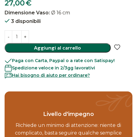
27,00
€
Dimensione Vaso:
Ø 16 cm
3 disponibili
Aggiungi al carrello
Paga con Carta, Paypal o a rate con Satispay!
Spedizione veloce in 2/3gg lavorativi
Hai bisogno di aiuto per ordinare?
Livello d'impegno
Richiede un minimo di attenzione: niente di
complicato, basta seguire qualche semplice