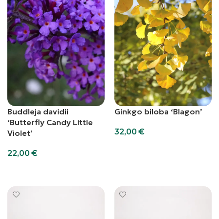
Buddleja davidii
Ginkgo biloba ‘Blagon’
‘Butterfly Candy Little
32,00
€
Violet’
Aggiungi al carrello
22,00
€
Aggiungi al carrello