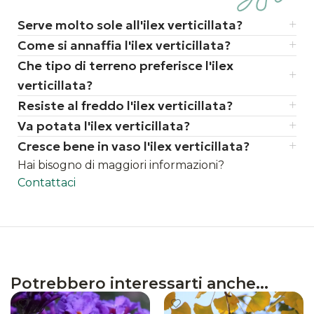
ottenere i frutti
Serve molto sole all'ilex verticillata?
le bacche durano fino a fine inverno,
Come si annaffia l'ilex verticillata?
resistendo a gelo e neve, e sono una
Che tipo di terreno preferisce l'ilex
preziosa fonte di cibo per gli uccelli
verticillata?
Resiste al freddo l'ilex verticillata?
Va potata l'ilex verticillata?
Cresce bene in vaso l'ilex verticillata?
Hai bisogno di maggiori informazioni?
Contattaci
Potrebbero interessarti anche...