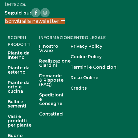
terrazza.
Seguici su:
Iscriviti alla newsletter
SCOPRI I
INFORMAZIONI
CENTRO LEGALE
PRODOTTI
Il nostro
Privacy Policy
Vivaio
Piante da
Cookie Policy
interno
Realizzazione
Giardini
Termini e Condizioni
Piante da
esterno
Domande
Reso Online
& Risposte
Piante da
(FAQ)
orto e
Credits
cucina
Spedizioni
e
Bulbi e
consegne
sementi
Contattaci
Vasi e
prodotti
per piante
Buono