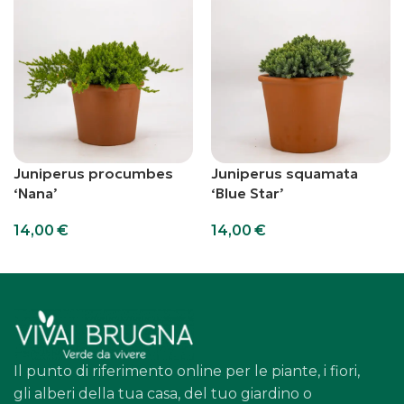
Juniperus procumbes
Juniperus squamata
‘Nana’
‘Blue Star’
14,00
€
14,00
€
Aggiungi al carrello
Aggiungi al carrello
Il punto di riferimento online per le piante, i fiori,
gli alberi della tua casa, del tuo giardino o