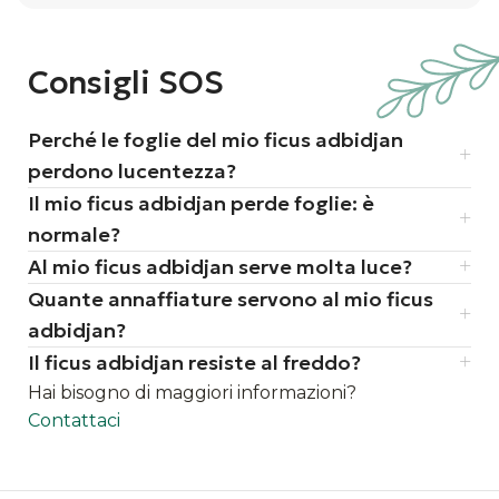
come tutte le varietà di Ficus
elastica, è anche un purificatore
d’aria naturale, rendendo gli
Consigli SOS
ambienti più salubri
Perché le foglie del mio ficus adbidjan
perdono lucentezza?
Il mio ficus adbidjan perde foglie: è
normale?
Al mio ficus adbidjan serve molta luce?
Quante annaffiature servono al mio ficus
adbidjan?
Il ficus adbidjan resiste al freddo?
Hai bisogno di maggiori informazioni?
Contattaci