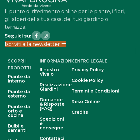
Il punto di riferimento online per le piante, i fiori,
gli alberi della tua casa, del tuo giardino o
terrazza.
Seguici su:
Iscriviti alla newsletter
SCOPRI I
INFORMAZIONI
CENTRO LEGALE
PRODOTTI
Il nostro
Privacy Policy
Vivaio
Piante da
Cookie Policy
interno
Realizzazione
Giardini
Termini e Condizioni
Piante da
esterno
Domande
Reso Online
& Risposte
Piante da
(FAQ)
orto e
Credits
cucina
Spedizioni
e
Bulbi e
consegne
sementi
Contattaci