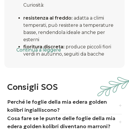
Curiosità:
resistenza al freddo:
adatta a climi
temperati, può resistere a temperature
basse, rendendola ideale anche per
esterni
fioritura discreta:
produce piccoli fiori
Continua a leggere
verdi in autunno, seguiti da bacche
nere decorative
simbolo di fedeltà:
tradizionalmente,
l’edera simboleggia l’amicizia e la
fedeltà per la sua capacità di
Consigli SOS
aggrapparsi saldamente ai supporti.
Perché le foglie della mia edera golden
kolibri ingialliscono?
Cosa fare se le punte delle foglie della mia
edera golden kolibri diventano marroni?