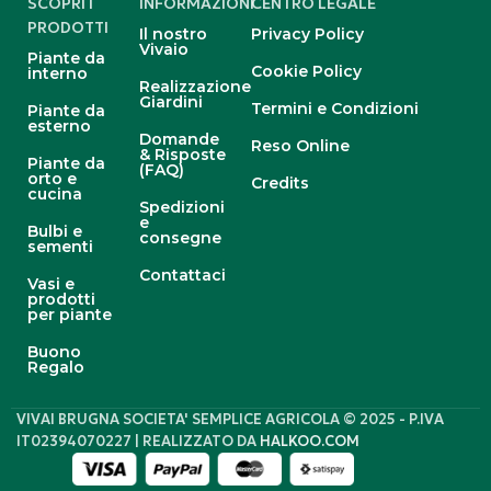
SCOPRI I
INFORMAZIONI
CENTRO LEGALE
PRODOTTI
Il nostro
Privacy Policy
Vivaio
Piante da
Cookie Policy
interno
Realizzazione
Giardini
Termini e Condizioni
Piante da
esterno
Domande
Reso Online
& Risposte
Piante da
(FAQ)
orto e
Credits
cucina
Spedizioni
e
Bulbi e
consegne
sementi
Contattaci
Vasi e
prodotti
per piante
Buono
Regalo
VIVAI BRUGNA SOCIETA' SEMPLICE AGRICOLA © 2025 - P.IVA
IT02394070227 | REALIZZATO DA
HALKOO.COM