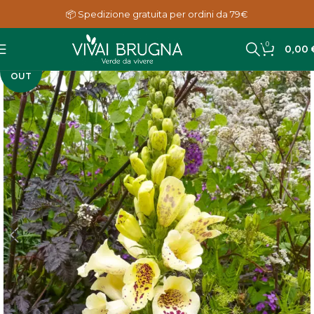
📦 Spedizione gratuita per ordini da 79€
0
0,00
SOLD
OUT