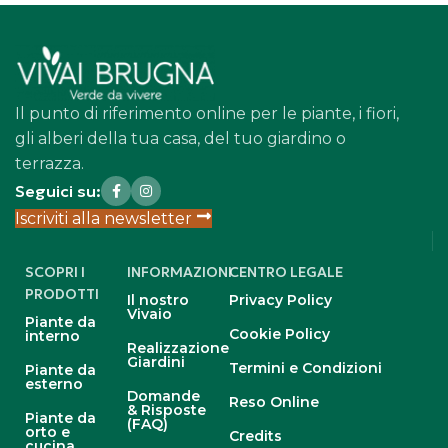
Il punto di riferimento online per le piante, i fiori,
gli alberi della tua casa, del tuo giardino o
terrazza.
Seguici su:
Iscriviti alla newsletter
SCOPRI I
INFORMAZIONI
CENTRO LEGALE
PRODOTTI
Il nostro
Privacy Policy
Vivaio
Piante da
Cookie Policy
interno
Realizzazione
Giardini
Termini e Condizioni
Piante da
esterno
Domande
Reso Online
& Risposte
Piante da
(FAQ)
orto e
Credits
cucina