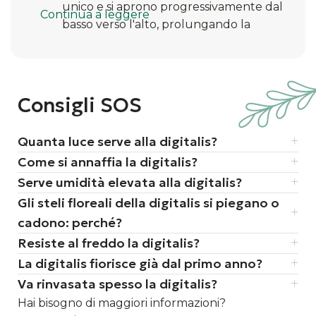
unico e si aprono progressivamente dal
Continua a leggere
basso verso l'alto, prolungando la
fioritura
è una delle piante più amate dai
bombi, che si infilano letteralmente
dentro le campanule per raccogliere il
Consigli SOS
nettare
tutta la pianta contiene digitalina, una
Quanta luce serve alla digitalis?
sostanza storicamente utilizzata in
Come si annaffia la digitalis?
medicina cardiaca, il che la rende
Serve umidità elevata alla digitalis?
tossica se ingerita (attenzione a bimbi e
pet)
Gli steli floreali della digitalis si piegano o
tende a riseminarsi da sola con grande
cadono: perché?
facilità: una volta introdotta in giardino,
Resiste al freddo la digitalis?
tornerà a fare capolino anno dopo
La digitalis fiorisce già dal primo anno?
anno
Va rinvasata spesso la digitalis?
Hai bisogno di maggiori informazioni?