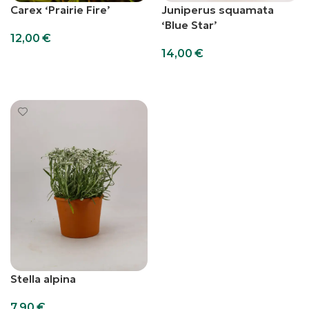
Carex ‘Prairie Fire’
Juniperus squamata
‘Blue Star’
12,00
€
14,00
€
Aggiungi al carrello
Aggiungi al carrello
Stella alpina
7,90
€