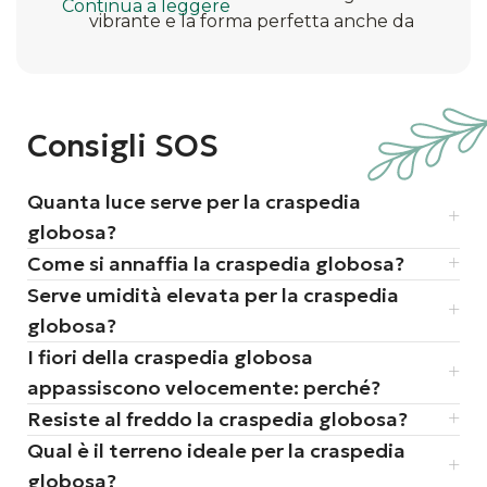
Continua a leggere
vibrante e la forma perfetta anche da
secco, durando per anni
i fiore non ha petali visibili, ma è
composto da centinaia di minuscoli fiori
individuali che formano la sfera perfetta
Consigli SOS
è una pianta molto amata nelle
composizioni di matrimoni moderni e
Quanta luce serve per la craspedia
minimalisti per il suo aspetto grafico e
globosa?
pulito
Come si annaffia la craspedia globosa?
Serve umidità elevata per la craspedia
globosa?
I fiori della craspedia globosa
appassiscono velocemente: perché?
Resiste al freddo la craspedia globosa?
Qual è il terreno ideale per la craspedia
globosa?