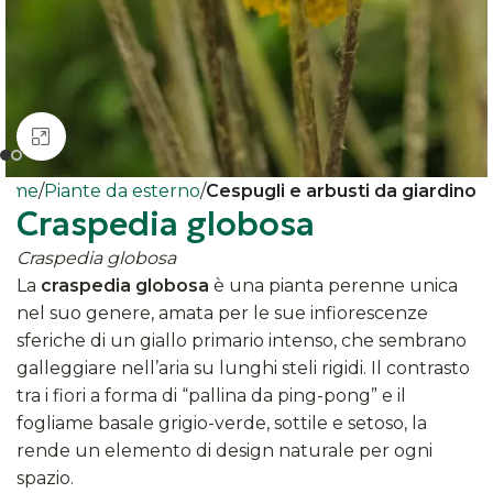
Clicca per ingrandire
ome
Piante da esterno
Cespugli e arbusti da giardino
Craspedia globosa
Craspedia globosa
La
craspedia globosa
è una pianta perenne unica
nel suo genere, amata per le sue infiorescenze
sferiche di un giallo primario intenso, che sembrano
galleggiare nell’aria su lunghi steli rigidi. Il contrasto
tra i fiori a forma di “pallina da ping-pong” e il
fogliame basale grigio-verde, sottile e setoso, la
rende un elemento di design naturale per ogni
spazio.